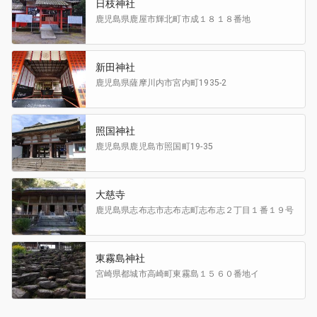
日枝神社
鹿児島県鹿屋市
輝北町市成１８１８番地
新田神社
鹿児島県薩摩川内市
宮内町1935-2
照国神社
鹿児島県鹿児島市
照国町19-35
大慈寺
鹿児島県志布志市
志布志町志布志２丁目１番１９号
東霧島神社
宮崎県都城市
高崎町東霧島１５６０番地イ