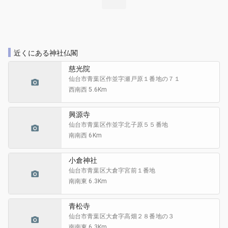
近くにある神社仏閣
慈光院
仙台市青葉区作並
字瀬戸原１番地の７１
西南西 5.6Km
興源寺
仙台市青葉区作並
字北子原５５番地
南南西 6Km
小倉神社
仙台市青葉区大倉
字宮前１番地
南南東 6.3Km
青松寺
仙台市青葉区大倉
字高畑２８番地の３
南南東 6.3Km