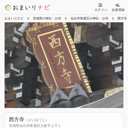
ログイン
会員登録
おまいりナビ
宮城県の神社・お寺
仙台市青葉区の神社・お寺
西方寺
西方寺
（さいほうじ）
宮城県仙台市青葉区大倉字上下１