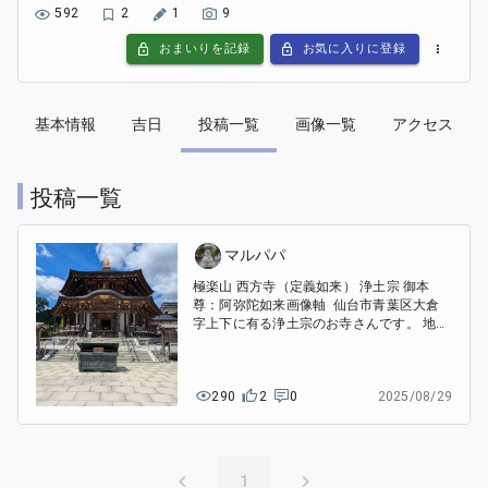
592
2
1
9
おまいりを記録
お気に入りに登録
基本情報
吉日
投稿一覧
画像一覧
アクセス
投稿一覧
マルパパ
極楽山 西方寺（定義如来） 浄土宗 御本
尊：阿弥陀如来画像軸 仙台市青葉区大倉
字上下に有る浄土宗のお寺さんです。 地元
では定義山と呼ばれて親しまれています。
とても広い境内の中には、旧本堂の貞能堂
や大本堂・五重塔の他にも天皇塚や三つの
290
2
0
2025/08/29
神社等見どころが沢山有ります。 旧本堂へ
の参道には名物の油揚やヤキメシ（味噌お
にぎり）、お土産のお店が並んで居ます。
五重塔は年内いっぱい屋根の改修中でし
た。
1