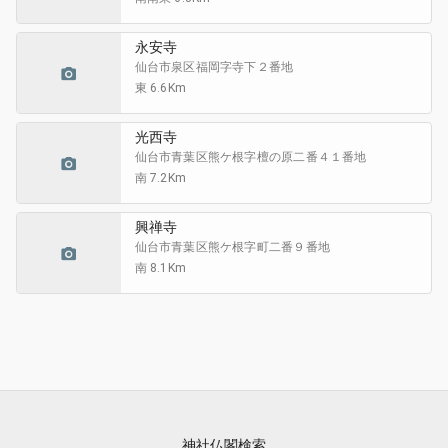
永安寺
仙台市泉区福岡
字寺下２番地
東 6.6Km
光西寺
仙台市青葉区熊ケ根
字檀の原二番４１番地
南 7.2Km
興禅寺
仙台市青葉区熊ケ根
字町二番９番地
南 8.1Km
神社仏閣検索