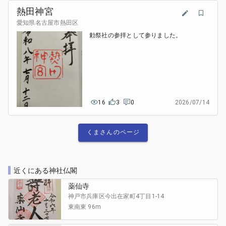
熱田神宮
愛知県名古屋市熱田区
勅祭社の参拝として参りました。
16
3
0
2026/07/14
くまさんのページ
近くにある神社仏閣
薬仙寺
神戸市兵庫区今出在家町
4丁目1-14
東南東 96m