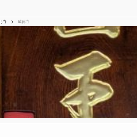
お寺
威徳寺