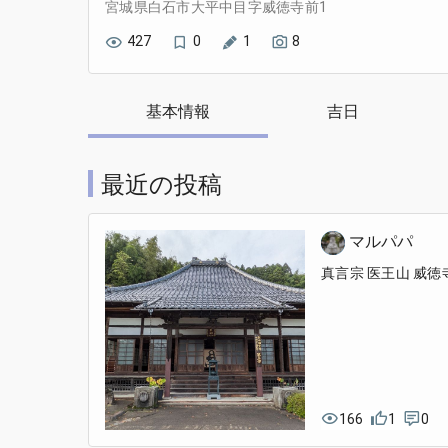
宮城県白石市大平中目字威徳寺前1
427
0
1
8
基本情報
吉日
最近の投稿
マルパパ
真言宗 医王山 威徳
166
1
0