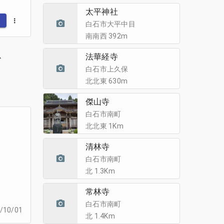
太平神社
録
白石市大平中目
南南西 392m
ス
法華経寺
白石市上久保
北北東 630m
傑山寺
白石市南町
北北東 1Km
清林寺
白石市南町
北 1.3Km
常林寺
白石市南町
/10/01
北 1.4Km