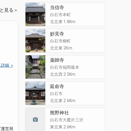
当信寺
と見る＞
白石市本町
北北東 1.8Km
妙見寺
白石市柳町
北北東 2Km
薬師寺
詳細 >
白石市福岡蔵本
北北西 2.5Km
延命寺
白石市
北北東 2.6Km
熊野神社
白石市大鷹沢三沢
東北東 2.6Km
ビ運営局