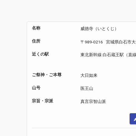
名称
威徳寺（いとくじ）
住所
〒989-0216
宮城県白石市大
近くの駅
東北新幹線 白石蔵王駅（直線約
ご祭神・ご本尊
大日如来
山号
医王山
宗旨・宗派
真言宗智山派