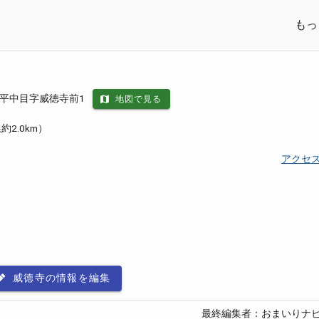
もっ
平中目字威徳寺前1
地図で見る
2.0km）
アクセス
威徳寺の情報を編集
最終編集者：おまいりナ