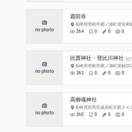
霜田寺
長崎県壱岐市郷ノ浦町渡良東
no photo
264
0
0
0
比賣神社・登比川神社
(ひ
長崎県壱岐市郷ノ浦町里触20
no photo
262
0
0
0
高御魂神社
長崎県対馬市厳原町豆酘２４
no photo
260
0
0
0