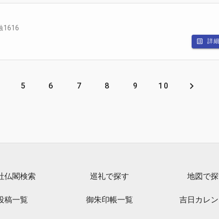
1616
詳
5
6
7
8
9
10
社仏閣検索
巡礼で探す
地図で探
投稿一覧
御朱印帳一覧
吉日カレン