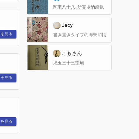
関東八十八ｶ所霊場納経帳
Jecy
細を見る
書き置きタイプの御朱印帳
こもさん
児玉三十三霊場
細を見る
細を見る