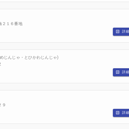
触２１６番地
詳
めじんじゃ・とひかわじんじゃ)
2
詳
２９
詳