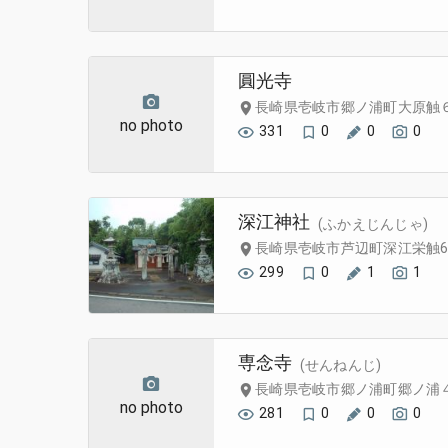
圓光寺
長崎県壱岐市郷ノ浦町大原触
no photo
331
0
0
0
深江神社
(ふかえじんじゃ)
長崎県壱岐市芦辺町深江栄触6
299
0
1
1
専念寺
(せんねんじ)
長崎県壱岐市郷ノ浦町郷ノ浦
no photo
281
0
0
0