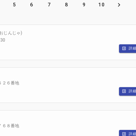
5
6
7
8
9
10
おじんじゃ)
30
詳
６２６番地
詳
７６８番地
詳