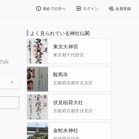
初めての方へ
ログイン
会員登録
よく見られている神社仏閣
東京大神宮
東京都千代田区
のみ
鞍馬寺
京都府京都市左京区
伏見稲荷大社
京都府京都市伏見区
金蛇水神社
宮城県岩沼市