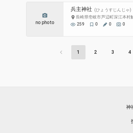
兵主神社
(ひょうすじんじゃ)
長崎県壱岐市芦辺町深江本村触
no photo
259
0
0
0
1
2
3
4
神