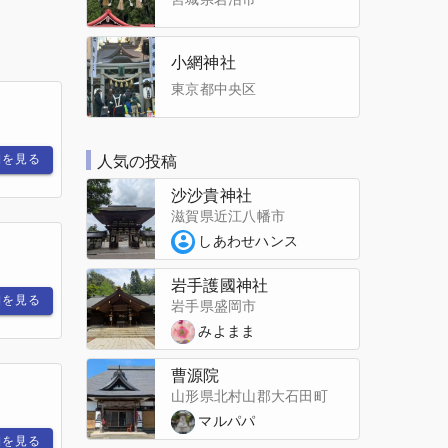
小網神社
東京都中央区
細を見る
人気の投稿
沙沙貴神社
滋賀県近江八幡市
しあわせハンス
岩手護國神社
細を見る
岩手県盛岡市
みよまま
曹源院
山形県北村山郡大石田町
マルパパ
細を見る