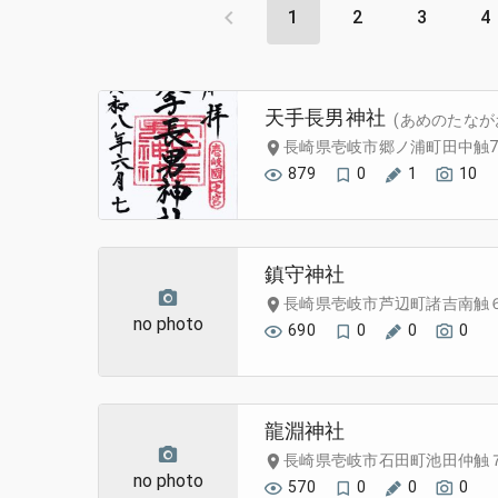
1
2
3
4
天手長男神社
(あめのたなが
長崎県壱岐市郷ノ浦町田中触7
879
0
1
10
鎮守神社
長崎県壱岐市芦辺町諸吉南触
no photo
690
0
0
0
龍淵神社
長崎県壱岐市石田町池田仲触
no photo
570
0
0
0