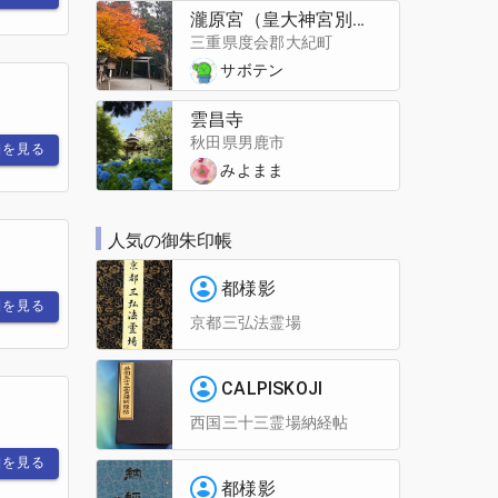
瀧原宮（皇大神宮別宮）
三重県度会郡大紀町
サボテン
雲昌寺
秋田県男鹿市
細を見る
みよまま
人気の御朱印帳
都様影
細を見る
京都三弘法霊場
CALPISKOJI
西国三十三霊場納経帖
細を見る
都様影