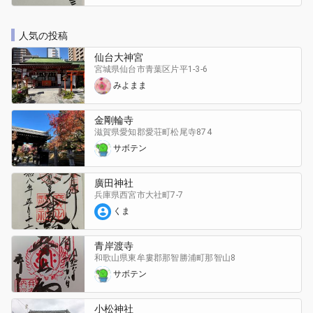
人気の投稿
仙台大神宮
宮城県仙台市青葉区
片平1-3-6
みよまま
金剛輪寺
滋賀県愛知郡愛荘町
松尾寺874
サボテン
廣田神社
兵庫県西宮市
大社町7-7
くま
青岸渡寺
和歌山県東牟婁郡那智勝浦町
那智山8
サボテン
小松神社