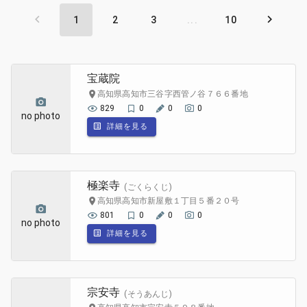
1
2
3
...
10
宝蔵院
高知県高知市三谷字西管ノ谷７６６番地
829
0
0
0
no photo
詳細を見る
極楽寺
(ごくらくじ)
高知県高知市新屋敷１丁目５番２０号
801
0
0
0
no photo
詳細を見る
宗安寺
(そうあんじ)