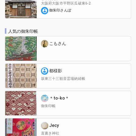
大阪府大阪市平野区
瓜破東6-2
御朱印さんぽ
人気の御朱印帳
こもさん
都様影
坂東三十三観音霊場納経帳
＊to-ko＊
御朱印帳
Jecy
直書き神社