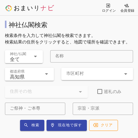
ログイン
会員登録
神社仏閣検索
検索条件を入力して神社仏閣を検索できます。
検索結果の住所をクリックすると、地図で場所を確認できます。
神社/仏閣
名称
全て
都道府県
市区町村
高知県
住所その他
巡礼のみ
ご祭神・ご本尊
宗旨・宗派
検索
現在地で探す
クリア