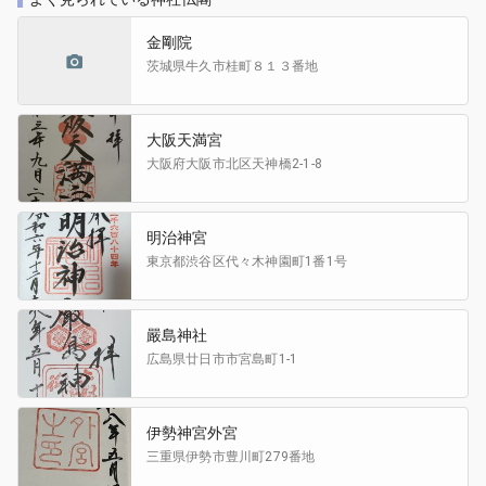
金剛院
茨城県牛久市
桂町８１３番地
大阪天満宮
大阪府大阪市北区
天神橋2-1-8
明治神宮
東京都渋谷区
代々木神園町1番1号
嚴島神社
広島県廿日市市
宮島町1-1
伊勢神宮外宮
三重県伊勢市
豊川町279番地