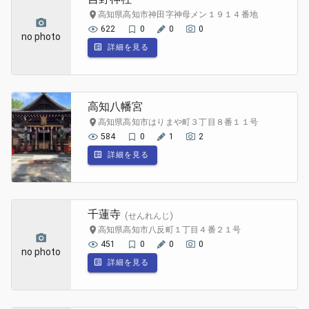
高知県高知市神田字神母メン１９１４番地
622
0
0
0
no photo
詳細を見る
高知八幡宮
高知県高知市はりまや町３丁目８番１１号
584
0
1
2
詳細を見る
千蓮寺
(せんれんじ)
高知県高知市八反町１丁目４番２１号
451
0
0
0
no photo
詳細を見る