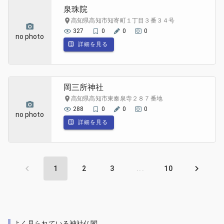
泉珠院
高知県高知市知寄町１丁目３番３４号
327
0
0
0
no photo
詳細を見る
岡三所神社
高知県高知市東秦泉寺２８７番地
288
0
0
0
no photo
詳細を見る
1
2
3
...
10
よく見られている神社仏閣