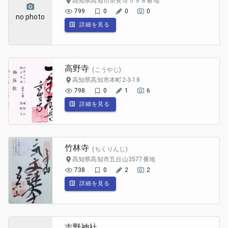
高知県高知市宗安寺５９８番地
799
0
0
0
no photo
詳細を見る
高野寺
(こうやじ)
高知県高知市本町2-3-18
798
0
1
6
詳細を見る
竹林寺
(ちくりんじ)
高知県高知市五台山3577番地
738
0
2
2
詳細を見る
吉野神社