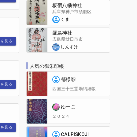
板宿八幡神社
兵庫県神戸市須磨区
くま
嚴島神社
広島県廿日市市
細を見る
しんすけ
人気の御朱印帳
都様影
細を見る
西国三十三霊場納経帳
ゆーこ
２０２４
細を見る
CALPISKOJI