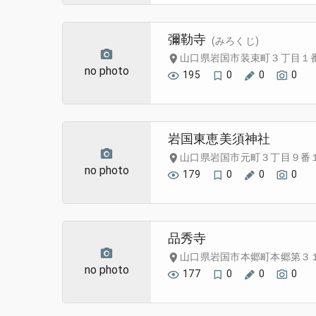
彌勒寺
(みろくじ)
山口県岩国市装束町３丁目１
no photo
195
0
0
0
岩国東恵美須神社
山口県岩国市元町３丁目９番
no photo
179
0
0
0
品秀寺
山口県岩国市本郷町本郷第３
no photo
177
0
0
0