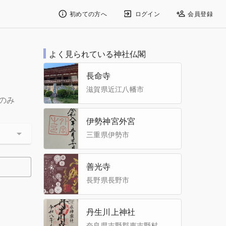
初めての方へ
ログイン
会員登録
よく見られている神社仏閣
長命寺
滋賀県近江八幡市
のみ
伊勢神宮外宮
三重県伊勢市
善光寺
長野県長野市
丹生川上神社
奈良県吉野郡東吉野村