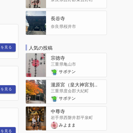
長谷寺
奈良県桜井市
細を見る
人気の投稿
宗徳寺
三重県亀山市
サボテン
瀧原宮（皇大神宮別宮）
細を見る
三重県度会郡大紀町
サボテン
中尊寺
岩手県西磐井郡平泉町
みよまま
細を見る