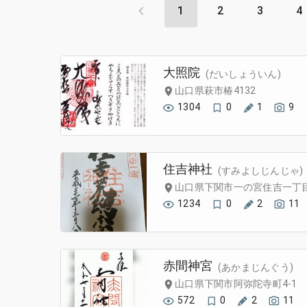
1
2
3
4
大照院
(だいしょういん)
山口県萩市椿4132
1304
0
1
9
住吉神社
(すみよしじんじゃ)
山口県下関市一の宮住吉一丁目1
1234
0
2
11
赤間神宮
(あかまじんぐう)
山口県下関市阿弥陀寺町4-1
572
0
2
11