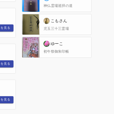
神仏霊場巡拝の道
こもさん
細を見る
児玉三十三霊場
ゆーこ
初午祭御朱印帳
細を見る
細を見る