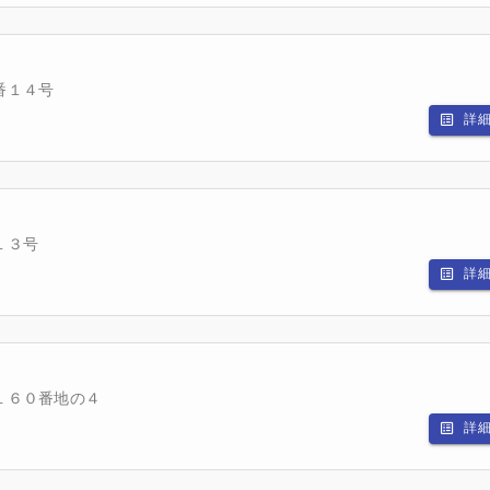
番１４号
詳
１３号
詳
１６０番地の４
詳