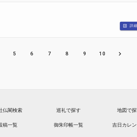
詳
5
6
7
8
9
10
社仏閣検索
巡礼で探す
地図で探
投稿一覧
御朱印帳一覧
吉日カレン