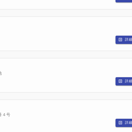
詳
地
詳
番４号
詳